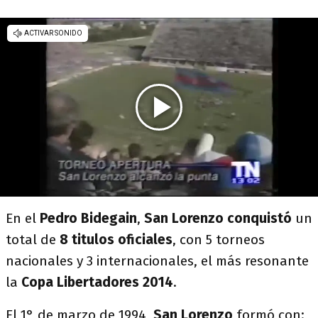
En el
Pedro Bidegain
,
San Lorenzo
conquistó
un
total de
8 titulos oficiales
, con 5 torneos
nacionales y 3 internacionales, el más resonante
la
Copa Libertadores 2014
.
El 1° de marzo de 1994,
San Lorenzo
formó con: