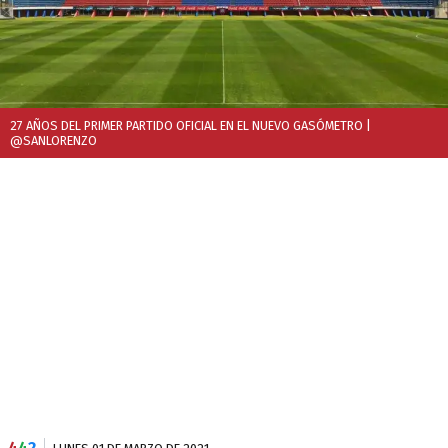
27 AÑOS DEL PRIMER PARTIDO OFICIAL EN EL NUEVO GASÓMETRO
|
@SANLORENZO
4
4
2