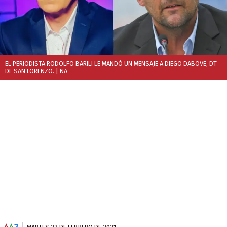
EL PERIODISTA RODOLFO BARILI LE MANDÓ UN MENSAJE A DIEGO DABOVE, DT
DE SAN LORENZO.
| NA
4
4
2