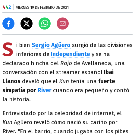
4
4
2
VIERNES 19 DE FEBRERO DE 2021
S
i bien
Sergio Agüero
surgió de las divisiones
inferiores de
Independiente
y se ha
declarado hincha del
Rojo
de Avellaneda, una
conversación con el streamer español
Ibai
Llanos
develó que el
Kun
tenía una
fuerte
simpatía por
River
cuando era pequeño y contó
la historia.
Entrevistado por la celebridad de internet, el
Kun
Agüero reveló cómo nació su cariño por
River. "En el barrio, cuando jugaba con los pibes