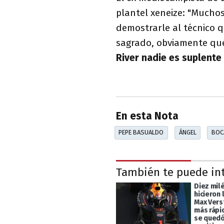
plantel xeneize: "Muchos
demostrarle al técnico q
sagrado, obviamente que 
River nadie es suplente 
En esta Nota
PEPE BASUALDO
ÁNGEL
BOC
También te puede in
Diez mil
hicieron 
Max Vers
más rápi
se quedó