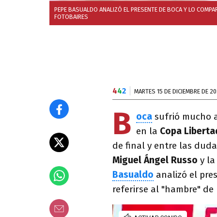
PEPE BASUALDO ANALIZÓ EL PRESENTE DE BOCA Y LO COMPAR
FOTOBAIRES
4
4
2
MARTES 15 DE DICIEMBRE DE 2
B
oca
sufrió mucho 
en la
Copa Liberta
de final y entre las dud
Miguel Ángel Russo
y la
Basualdo
analizó el pre
referirse al "hambre" de 