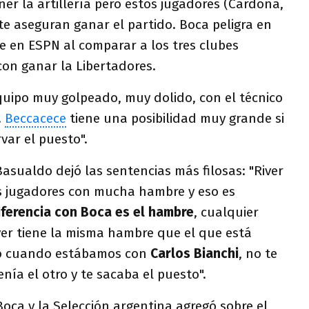
er la artillería pero estos jugadores (Cardona,
te aseguran ganar el partido. Boca peligra en
pe en ESPN al comparar a los tres clubes
on ganar la Libertadores.
equipo muy golpeado, muy dolido, con el técnico
.
Beccacece
tiene una posibilidad muy grande si
var el puesto".
Basualdo dejó las sentencias más filosas: "River
s jugadores con mucha hambre y eso es
iferencia con Boca es el hambre
, cualquier
ver tiene la misma hambre que el que está
so cuando estábamos con
Carlos Bianchi
, no te
enía el otro y te sacaba el puesto".
oca y la Selección argentina agregó sobre el