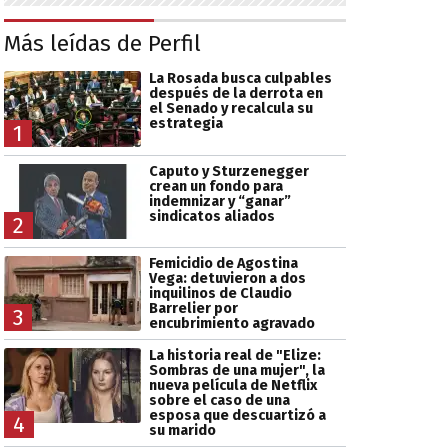
Más leídas de Perfil
La Rosada busca culpables
después de la derrota en
el Senado y recalcula su
estrategia
1
Caputo y Sturzenegger
crean un fondo para
indemnizar y “ganar”
sindicatos aliados
2
Femicidio de Agostina
Vega: detuvieron a dos
inquilinos de Claudio
Barrelier por
3
encubrimiento agravado
La historia real de "Elize:
Sombras de una mujer", la
nueva película de Netflix
sobre el caso de una
esposa que descuartizó a
4
su marido