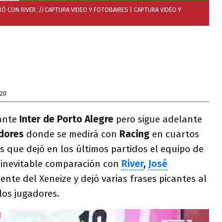
Ó CON RIVER. //CAPTURA VIDEO Y FOTOBAIRES
| CAPTURA VIDEO Y
020
ante
Inter de Porto Alegre
pero sigue adelante
dores
donde se medirá con
Racing
en cuartos
as que dejó en los últimos partidos el equipo de
 inevitable comparación con
River
,
José
sente del Xeneize y dejó varias frases picantes al
los jugadores.