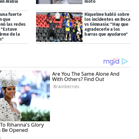
en Arabia
moto
 una fuerte
Riquelme habló sobre
n que
los incidentes en Boca
onó las redes
vs Gimnasia: "Hay que
: "Estuve
agradecerle a los
irme de la
barras que ayudaron"
n"