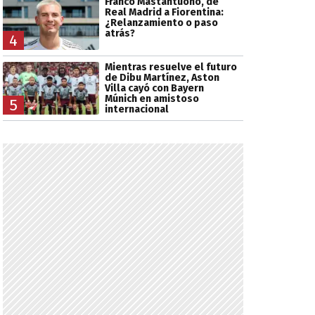
Franco Mastantuono, de
Real Madrid a Fiorentina:
¿Relanzamiento o paso
atrás?
4
Mientras resuelve el futuro
de Dibu Martínez, Aston
Villa cayó con Bayern
Múnich en amistoso
5
internacional