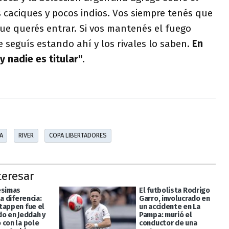
 caciques y pocos indios. Vos siempre tenés que
ue querés entrar. Si vos mantenés el fuego
seguís estando ahí y los rivales lo saben.
En
y nadie es titular"
.
A
RIVER
COPA LIBERTADORES
teresar
ésimas
El futbolista Rodrigo
la diferencia:
Garro, involucrado en
tappen fue el
un accidente en La
do en Jeddah y
Pampa: murió el
 con la pole
conductor de una