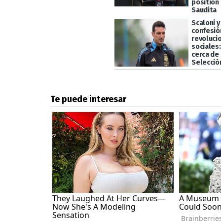
position 
Saudita
Scaloni y
confesió
revoluci
sociales
cerca de 
Selecció