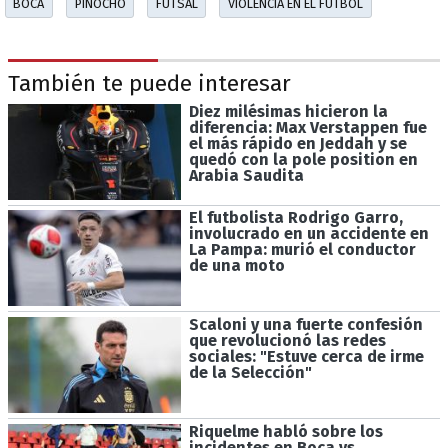
BOCA
PINOCHO
FUTSAL
VIOLENCIA EN EL FÚTBOL
También te puede interesar
Diez milésimas hicieron la
diferencia: Max Verstappen fue
el más rápido en Jeddah y se
quedó con la pole position en
Arabia Saudita
El futbolista Rodrigo Garro,
involucrado en un accidente en
La Pampa: murió el conductor
de una moto
Scaloni y una fuerte confesión
que revolucionó las redes
sociales: "Estuve cerca de irme
de la Selección"
Riquelme habló sobre los
incidentes en Boca vs