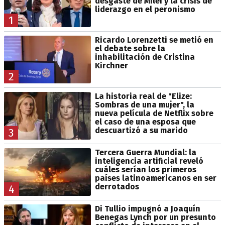
desgaste de Milei y la crisis de
liderazgo en el peronismo
1
Ricardo Lorenzetti se metió en
el debate sobre la
inhabilitación de Cristina
Kirchner
2
La historia real de "Elize:
Sombras de una mujer", la
nueva película de Netflix sobre
el caso de una esposa que
descuartizó a su marido
3
Tercera Guerra Mundial: la
inteligencia artificial reveló
cuáles serían los primeros
países latinoamericanos en ser
derrotados
4
Di Tullio impugnó a Joaquín
Benegas Lynch por un presunto