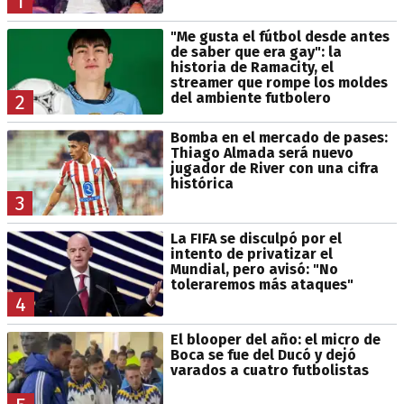
1
"Me gusta el fútbol desde antes
de saber que era gay": la
historia de Ramacity, el
streamer que rompe los moldes
del ambiente futbolero
2
Bomba en el mercado de pases:
Thiago Almada será nuevo
jugador de River con una cifra
histórica
3
La FIFA se disculpó por el
intento de privatizar el
Mundial, pero avisó: "No
toleraremos más ataques"
4
El blooper del año: el micro de
Boca se fue del Ducó y dejó
varados a cuatro futbolistas