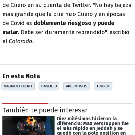
de Cuero en su cuenta de Twitter. "No hay bajeza
más grande que la que hizo Cuero y en épocas
de Covid es
doblemente riesgoso y puede
matar.
Debe ser duramente reprendido", escribió
el
Colorado
.
En esta Nota
MAURICIO CUERO
BANFIELD
ARGENTINOS
TORRÉN
También te puede interesar
Diez milésimas hicieron la
diferencia: Max Verstappen fue
el más rápido en Jeddah y se
quedó con la pole position en