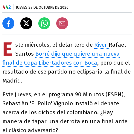
4
4
2
JUEVES 29 DE OCTUBRE DE 2020
E
ste miércoles, el delantero de
River
Rafael
Santos
Borré dijo que quiere una nueva
final de Copa Libertadores con Boca
, pero que el
resultado de ese partido no eclipsaría la final de
Madrid.
Este jueves, en el programa 90 Minutos (ESPN),
Sebastián 'El Pollo' Vignolo instaló el debate
acerca de los dichos del colombiano. ¿Hay
manera de tapar una derrota en una final ante
el clásico adversario?