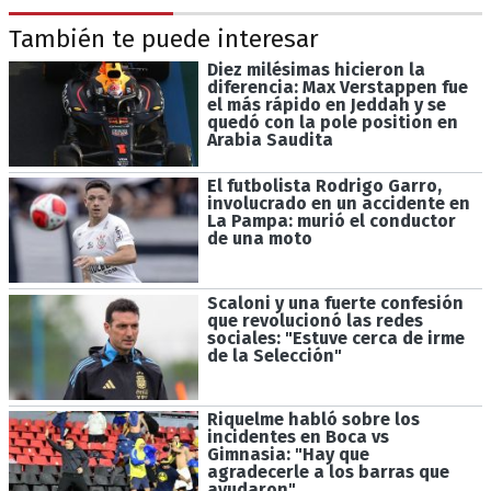
También te puede interesar
Diez milésimas hicieron la
diferencia: Max Verstappen fue
el más rápido en Jeddah y se
quedó con la pole position en
Arabia Saudita
El futbolista Rodrigo Garro,
involucrado en un accidente en
La Pampa: murió el conductor
de una moto
Scaloni y una fuerte confesión
que revolucionó las redes
sociales: "Estuve cerca de irme
de la Selección"
Riquelme habló sobre los
incidentes en Boca vs
Gimnasia: "Hay que
agradecerle a los barras que
ayudaron"