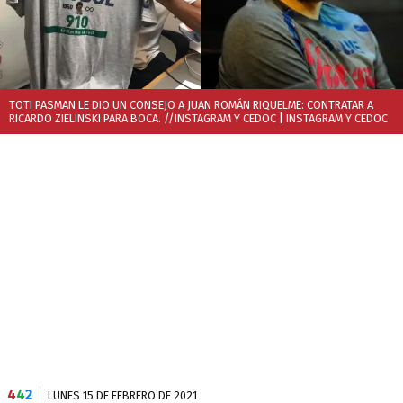
TOTI PASMAN LE DIO UN CONSEJO A JUAN ROMÁN RIQUELME: CONTRATAR A
RICARDO ZIELINSKI PARA BOCA. //INSTAGRAM Y CEDOC
| INSTAGRAM Y CEDOC
4
4
2
LUNES 15 DE FEBRERO DE 2021