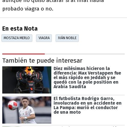
aunque no quiso aclarar si al final había
probado viagra o no.
En esta Nota
MOSTAZA MERLO
VIAGRA
IVÁN NOBLE
También te puede interesar
Diez milésimas hicieron la
diferencia: Max Verstappen fue
el más rápido en Jeddah y se
quedó con la pole position en
Arabia Saudita
El futbolista Rodrigo Garro,
involucrado en un accidente en
La Pampa: murió el conductor
de una moto