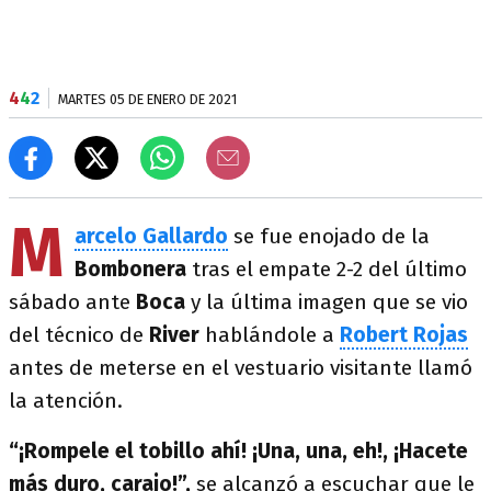
4
4
2
MARTES 05 DE ENERO DE 2021
M
arcelo Gallardo
se fue enojado de la
Bombonera
tras el empate 2-2 del último
sábado ante
Boca
y la última imagen que se vio
del técnico de
River
hablándole a
Robert Rojas
antes de meterse en el vestuario visitante llamó
la atención.
“¡Rompele el tobillo ahí! ¡Una, una, eh!, ¡Hacete
más duro, carajo!”,
se alcanzó a escuchar que le