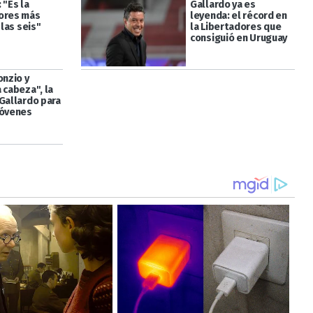
 "Es la
Gallardo ya es
ores más
leyenda: el récord en
 las seis"
la Libertadores que
consiguió en Uruguay
onzio y
 cabeza", la
 Gallardo para
jóvenes