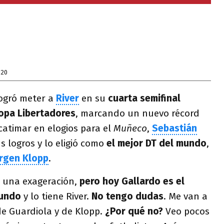
020
ogró meter a
River
en su
cuarta semifinal
opa Libertadores
, marcando un nuevo récord
catimar en elogios para el
Muñeco
,
Sebastián
 logros y lo eligió como
el mejor DT del mundo
,
ürgen Klopp
.
 una exageración,
pero hoy Gallardo es el
mundo
y lo tiene River.
No tengo dudas
. Me van a
 de Guardiola y de Klopp.
¿Por qué no?
Veo pocos