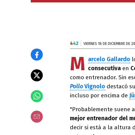
4
4
2
VIERNES 18 DE DICIEMBRE DE 2
M
arcelo Gallardo
l
consecutiva
en
C
como entrenador. Sin es
Pollo
Vignolo
destacó sus
incluso por encima de
J
"Probablemente suene a
mejor entrenador del 
decir si está a la altura