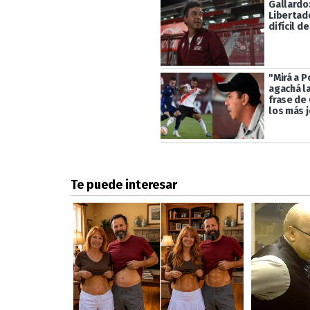
Gallardo:
Libertad
difícil de
"Mirá a P
agachá la
frase de
los más 