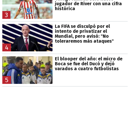
jugador de River con una cifra
histórica
3
La FIFA se disculpó por el
intento de privatizar el
Mundial, pero avisó: "No
toleraremos más ataques"
4
El blooper del año: el micro de
Boca se fue del Ducó y dejó
varados a cuatro futbolistas
5