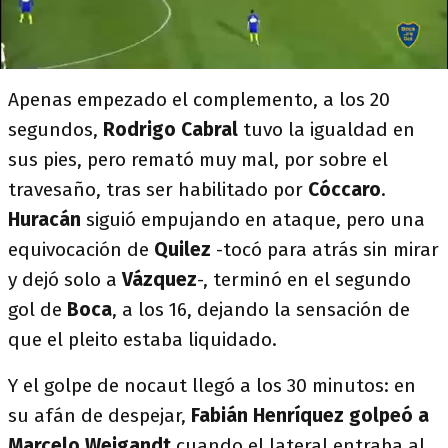
Apenas empezado el complemento, a los 20
segundos,
Rodrigo Cabral
tuvo la igualdad en
sus pies, pero remató muy mal, por sobre el
travesaño, tras ser habilitado por
Cóccaro
.
Huracán
siguió empujando en ataque, pero una
equivocación de
Quilez
-tocó para atrás sin mirar
y dejó solo a
Vázquez
-, terminó en el segundo
gol de
Boca
, a los 16, dejando la sensación de
que el pleito estaba liquidado.
Y el golpe de nocaut llegó a los 30 minutos: en
su afán de despejar,
Fabián Henríquez golpeó a
Marcelo Weigandt
cuando el lateral entraba al