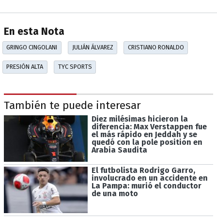
En esta Nota
GRINGO CINGOLANI
JULIÁN ÁLVAREZ
CRISTIANO RONALDO
PRESIÓN ALTA
TYC SPORTS
También te puede interesar
Diez milésimas hicieron la
diferencia: Max Verstappen fue
el más rápido en Jeddah y se
quedó con la pole position en
Arabia Saudita
El futbolista Rodrigo Garro,
involucrado en un accidente en
La Pampa: murió el conductor
de una moto