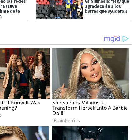
onó las redes
vs Gimnasia: "Hay que
: "Estuve
agradecerle a los
irme de la
barras que ayudaron"
n"