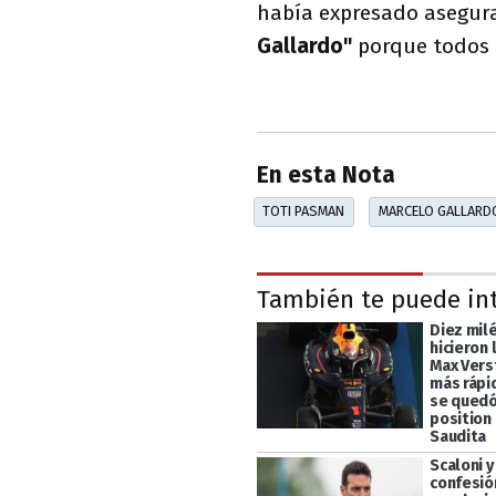
había expresado asegur
Gallardo"
porque todos l
En esta Nota
TOTI PASMAN
MARCELO GALLARD
También te puede in
Diez mil
hicieron 
Max Vers
más rápi
se quedó
position 
Saudita
Scaloni y
confesió