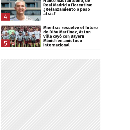
Franco Mastantuono, de
Real Madrid a Fiorentina:
¿Relanzamiento o paso
atrás?
4
Mientras resuelve el futuro
de Dibu Martínez, Aston
Villa cayó con Bayern
Múnich en amistoso
5
internacional