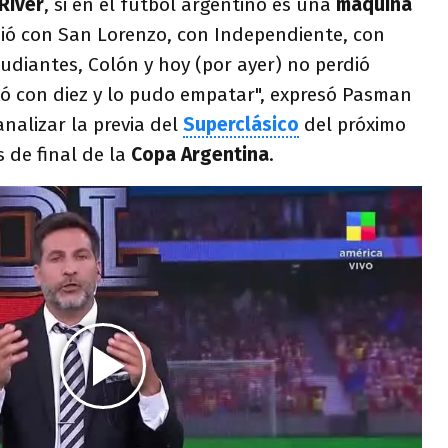
River
, si en el fútbol argentino es una
máquina
ió con San Lorenzo, con Independiente, con
tudiantes, Colón y hoy (por ayer) no perdió
ó con diez y lo pudo empatar", expresó Pasman
analizar la previa del
Superclásico
del próximo
s de final de la
Copa Argentina
.