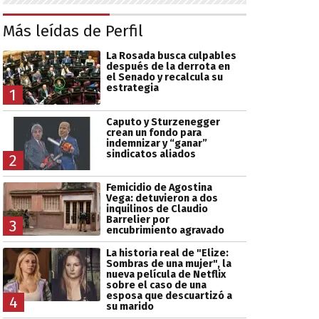
Más leídas de Perfil
La Rosada busca culpables
después de la derrota en
el Senado y recalcula su
estrategia
1
Caputo y Sturzenegger
crean un fondo para
indemnizar y “ganar”
sindicatos aliados
2
Femicidio de Agostina
Vega: detuvieron a dos
inquilinos de Claudio
Barrelier por
3
encubrimiento agravado
La historia real de "Elize:
Sombras de una mujer", la
nueva película de Netflix
sobre el caso de una
esposa que descuartizó a
4
su marido