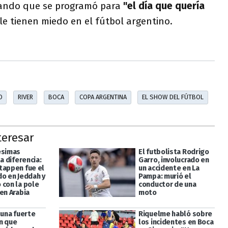
ando que se programó para
"el día que quería
e tienen miedo en el fútbol argentino.
O
RIVER
BOCA
COPA ARGENTINA
EL SHOW DEL FÚTBOL
teresar
ésimas
El futbolista Rodrigo
la diferencia:
Garro, involucrado en
tappen fue el
un accidente en La
do en Jeddah y
Pampa: murió el
 con la pole
conductor de una
en Arabia
moto
 una fuerte
Riquelme habló sobre
n que
los incidentes en Boca