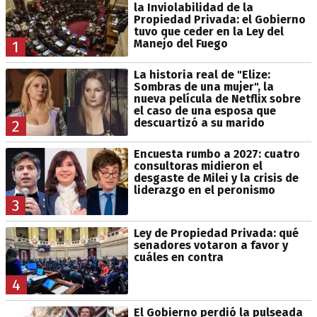
la Inviolabilidad de la
Propiedad Privada: el Gobierno
tuvo que ceder en la Ley del
Manejo del Fuego
1
La historia real de "Elize:
Sombras de una mujer", la
nueva película de Netflix sobre
el caso de una esposa que
descuartizó a su marido
2
Encuesta rumbo a 2027: cuatro
consultoras midieron el
desgaste de Milei y la crisis de
liderazgo en el peronismo
3
Ley de Propiedad Privada: qué
senadores votaron a favor y
cuáles en contra
4
El Gobierno perdió la pulseada