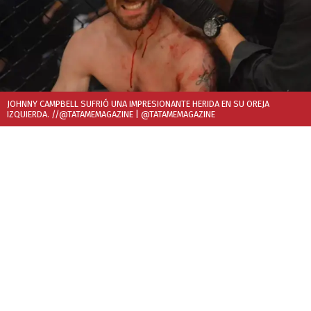
JOHNNY CAMPBELL SUFRIÓ UNA IMPRESIONANTE HERIDA EN SU OREJA
IZQUIERDA. //@TATAMEMAGAZINE
| @TATAMEMAGAZINE