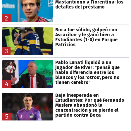
Mastantuono a Fiorentina: los
detalles del préstamo
2
Boca fue sólido, golpeó con
Ascacibar y le ganó bien a
Estudiantes (1-0) en Parque
Patricios
3
Pablo Lunati liquidó a un
jugador de River: "pensé que
había diferencia entre los
blancos y los 'otros', pero no
tienen cerebro"
4
Baja inesperada en
Estudiantes: Por qué Fernando
Muslera abandonó la
concentración y se pierde el
partido contra Boca
5