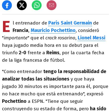
E
l entrenador de
París Saint Germain
de
Francia
,
Mauricio Pochettino
, consideró
"
importante
" que el
crack rosarino
,
Lionel Messi
haya jugado media hora en su debut para el
triunfo
2-0
frente a
Reims
, por la cuarta fecha
de la liga francesa de fútbol.
"Como entrenador
tengo la responsabilidad de
analizar todas las situaciones
y que haya
jugado 30 minutos es importante para él, porque
no hace mucho que está entrenando", expresó
Pochettino
a ESPN. "Tiene que seguir
construyendo su estado de forma, pero
ha sido