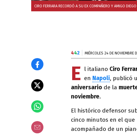
CIRO FERRARA RECORDÓ A SU EX COMPAÑERO Y AMIGO DIEG
4
4
2
MIÉRCOLES 24 DE NOVIEMBRE D
E
l italiano
Ciro Ferra
en
Napoli
, publicó 
aniversario
de la
muert
noviembre
.
El histórico defensor sub
cinco minutos en el que 
acompañado de un piano