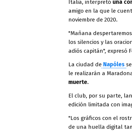
Italia, interpretó
una co
amigo en la que le cuent
noviembre de 2020.
"Mañana despertaremos 
los silencios y las orac
adiós capitán", expresó F
La ciudad de
Napóles
se
le realizarán a Maradona
muerte.
El club, por su parte, l
edición limitada con im
"Los gráficos con el ros
de una huella digital ta