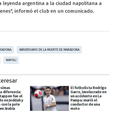
la leyenda argentina a la ciudad napolitana a
venes", informó el club en un comunicado.
ARADONA
ANIVERSARIO DE LA MUERTE DE MARADONA
NAPOLI
teresar
ésimas
El futbolista Rodrigo
la diferencia:
Garro, involucrado en
tappen fue el
un accidente en La
do en Jeddah y
Pampa: murió el
 con la pole
conductor de una
en Arabia
moto