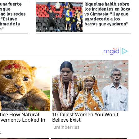
 una fuerte
Riquelme habló sobre
n que
los incidentes en Boca
onó las redes
vs Gimnasia: "Hay que
: "Estuve
agradecerle a los
irme de la
barras que ayudaron"
n"