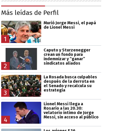
Más leídas de Perfil
Murió Jorge Messi, el papá
de Lionel Messi
1
Caputo y Sturzenegger
crean un fondo para
indemnizar y “ganar”
sindicatos aliados
2
La Rosada busca culpables
después de la derrota en
el Senado y recalcula su
estrategia
3
Lionel Messi llega a
Rosario a las 20.30:
velatorio íntimo de Jorge
Messi, sin acceso al público
4
Los aviones F 16