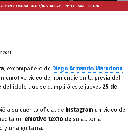
O ARMANDO MARADONA. //INSTAGRAM
| INSTAGRAM FERRARA
E 2021
ra
, excompañero de
Diego Armando Maradona
un emotivo video de homenaje en la previa del
e
del ídolo que se cumplirá este jueves
25 de
ió a su cuenta oficial de
Instagram
un video de
recita un
emotivo texto
de su autoría
 y una guitarra.