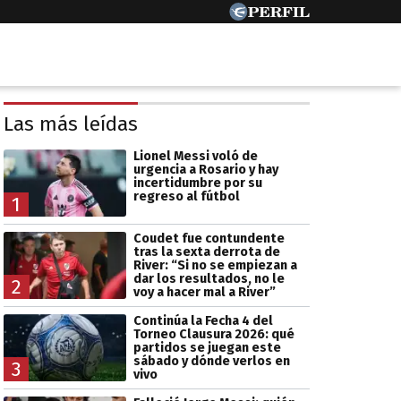
Las más leídas
Lionel Messi voló de
urgencia a Rosario y hay
incertidumbre por su
regreso al fútbol
1
Coudet fue contundente
tras la sexta derrota de
River: “Si no se empiezan a
dar los resultados, no le
2
voy a hacer mal a River”
Continúa la Fecha 4 del
Torneo Clausura 2026: qué
partidos se juegan este
sábado y dónde verlos en
3
vivo