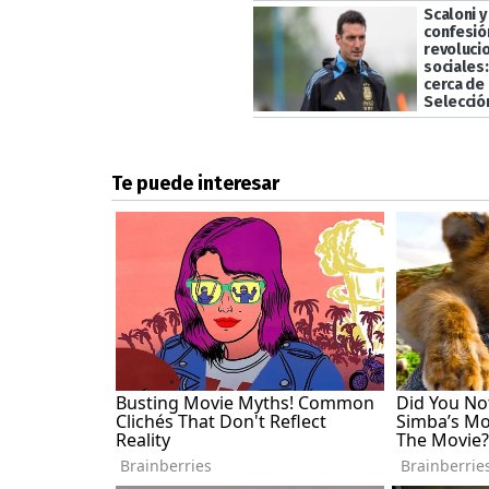
Scaloni y
confesió
revoluci
sociales
cerca de 
Selecció