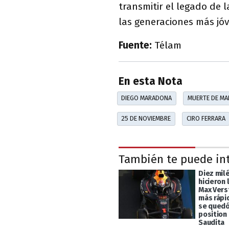
transmitir el legado de 
las generaciones más jó
Fuente:
Télam
En esta Nota
DIEGO MARADONA
MUERTE DE M
25 DE NOVIEMBRE
CIRO FERRARA
También te puede in
Diez mil
hicieron 
Max Vers
más rápi
se quedó
position 
Saudita