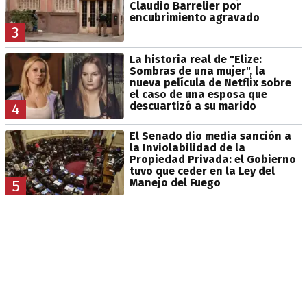
Claudio Barrelier por
encubrimiento agravado
3
La historia real de "Elize:
Sombras de una mujer", la
nueva película de Netflix sobre
el caso de una esposa que
descuartizó a su marido
4
El Senado dio media sanción a
la Inviolabilidad de la
Propiedad Privada: el Gobierno
tuvo que ceder en la Ley del
Manejo del Fuego
5