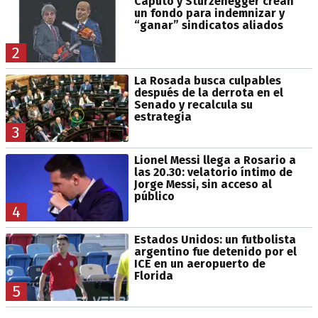
Caputo y Sturzenegger crean
un fondo para indemnizar y
“ganar” sindicatos aliados
2
La Rosada busca culpables
después de la derrota en el
Senado y recalcula su
estrategia
3
Lionel Messi llega a Rosario a
las 20.30: velatorio íntimo de
Jorge Messi, sin acceso al
público
4
Estados Unidos: un futbolista
argentino fue detenido por el
ICE en un aeropuerto de
Florida
5