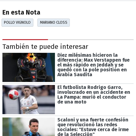
En esta Nota
POLLO VIGNOLO
MARIANO CLOSS
También te puede interesar
Diez milésimas hicieron la
diferencia: Max Verstappen fue
el más rápido en Jeddah y se
quedó con la pole position en
Arabia Saudita
El futbolista Rodrigo Garro,
involucrado en un accidente en
La Pampa: murió el conductor
de una moto
Scaloni y una fuerte confesión
que revolucionó las redes
sociales: "Estuve cerca de irme
de la Selección"