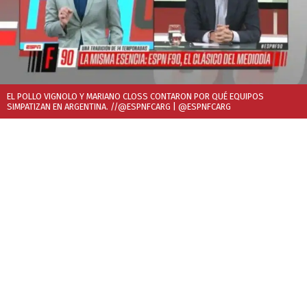
EL POLLO VIGNOLO Y MARIANO CLOSS CONTARON POR QUÉ EQUIPOS
SIMPATIZAN EN ARGENTINA. //@ESPNFCARG
| @ESPNFCARG