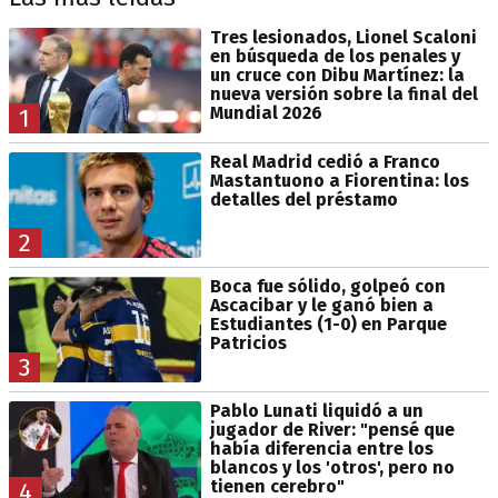
Tres lesionados, Lionel Scaloni
en búsqueda de los penales y
un cruce con Dibu Martínez: la
nueva versión sobre la final del
Mundial 2026
1
Real Madrid cedió a Franco
Mastantuono a Fiorentina: los
detalles del préstamo
2
Boca fue sólido, golpeó con
Ascacibar y le ganó bien a
Estudiantes (1-0) en Parque
Patricios
3
Pablo Lunati liquidó a un
jugador de River: "pensé que
había diferencia entre los
blancos y los 'otros', pero no
tienen cerebro"
4