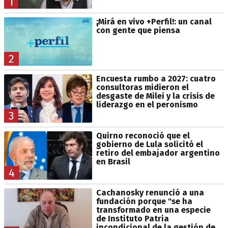
1
¡Mirá en vivo +Perfil!: un canal
con gente que piensa
2
Encuesta rumbo a 2027: cuatro
consultoras midieron el
desgaste de Milei y la crisis de
liderazgo en el peronismo
3
Quirno reconoció que el
gobierno de Lula solicitó el
retiro del embajador argentino
en Brasil
4
Cachanosky renunció a una
fundación porque "se ha
transformado en una especie
de Instituto Patria
incondicional de la gestión de