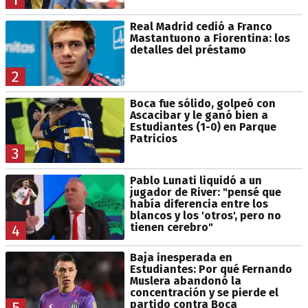
Real Madrid cedió a Franco
Mastantuono a Fiorentina: los
detalles del préstamo
2
Boca fue sólido, golpeó con
Ascacibar y le ganó bien a
Estudiantes (1-0) en Parque
Patricios
3
Pablo Lunati liquidó a un
jugador de River: "pensé que
había diferencia entre los
blancos y los 'otros', pero no
tienen cerebro"
4
Baja inesperada en
Estudiantes: Por qué Fernando
Muslera abandonó la
concentración y se pierde el
partido contra Boca
5