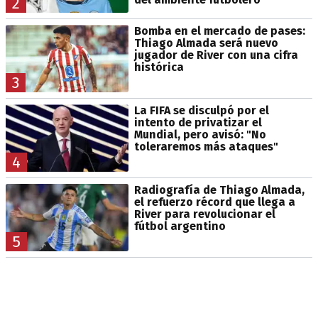
2
Bomba en el mercado de pases:
Thiago Almada será nuevo
jugador de River con una cifra
histórica
3
La FIFA se disculpó por el
intento de privatizar el
Mundial, pero avisó: "No
toleraremos más ataques"
4
Radiografía de Thiago Almada,
el refuerzo récord que llega a
River para revolucionar el
fútbol argentino
5