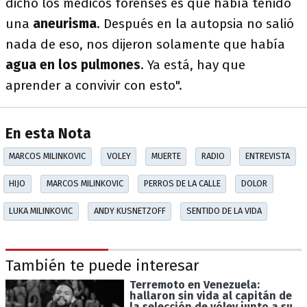
dicho los médicos forenses es que había tenido
una
aneurisma
. Después en la autopsia no salió
nada de eso, nos dijeron solamente que había
agua en los pulmones
. Ya está, hay que
aprender a convivir con esto".
En esta Nota
MARCOS MILINKOVIC
VOLEY
MUERTE
RADIO
ENTREVISTA
HIJO
MARCOS MILINKOVIC
PERROS DE LA CALLE
DOLOR
LUKA MILINKOVIC
ANDY KUSNETZOFF
SENTIDO DE LA VIDA
También te puede interesar
Terremoto en Venezuela:
hallaron sin vida al capitán de
la selección de vóley junto a su