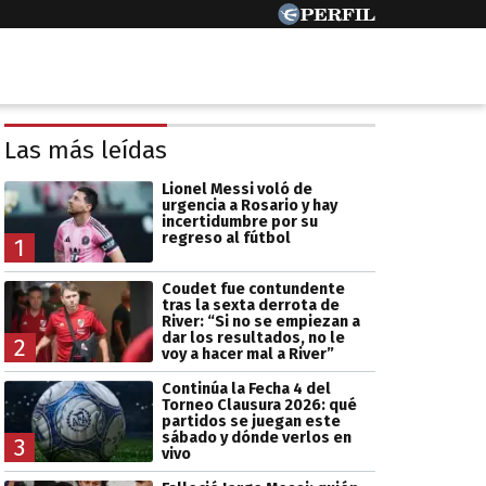
Las más leídas
Lionel Messi voló de
urgencia a Rosario y hay
incertidumbre por su
regreso al fútbol
1
Coudet fue contundente
tras la sexta derrota de
River: “Si no se empiezan a
dar los resultados, no le
2
voy a hacer mal a River”
Continúa la Fecha 4 del
Torneo Clausura 2026: qué
partidos se juegan este
sábado y dónde verlos en
3
vivo