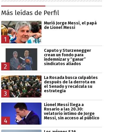
Más leídas de Perfil
Murió Jorge Messi, el papá
de Lionel Messi
1
Caputo y Sturzenegger
crean un fondo para
indemnizar y “ganar”
sindicatos aliados
2
La Rosada busca culpables
después de la derrota en
el Senado y recalcula su
estrategia
3
Lionel Messi llega a
Rosario a las 20.30:
velatorio íntimo de Jorge
Messi, sin acceso al público
4
Los aviones F 16