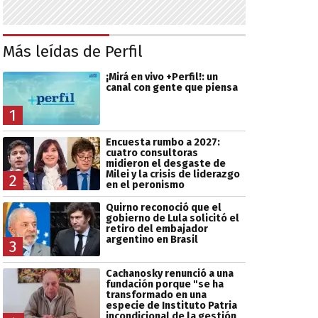
Más leídas de Perfil
¡Mirá en vivo +Perfil!: un
canal con gente que piensa
1
Encuesta rumbo a 2027:
cuatro consultoras
midieron el desgaste de
Milei y la crisis de liderazgo
2
en el peronismo
Quirno reconoció que el
gobierno de Lula solicitó el
retiro del embajador
argentino en Brasil
3
Cachanosky renunció a una
fundación porque "se ha
transformado en una
especie de Instituto Patria
incondicional de la gestión