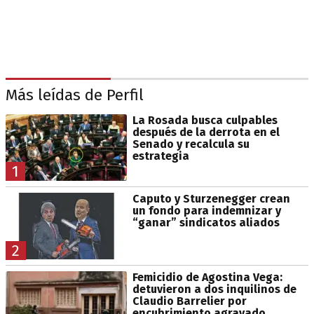
Más leídas de Perfil
La Rosada busca culpables
después de la derrota en el
Senado y recalcula su
estrategia
1
Caputo y Sturzenegger crean
un fondo para indemnizar y
“ganar” sindicatos aliados
2
Femicidio de Agostina Vega:
detuvieron a dos inquilinos de
Claudio Barrelier por
encubrimiento agravado