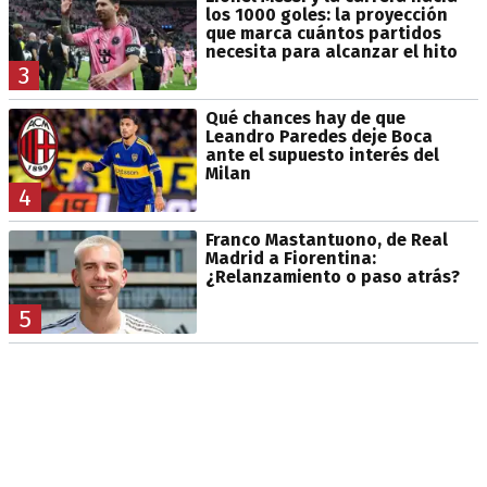
los 1000 goles: la proyección
que marca cuántos partidos
necesita para alcanzar el hito
3
Qué chances hay de que
Leandro Paredes deje Boca
ante el supuesto interés del
Milan
4
Franco Mastantuono, de Real
Madrid a Fiorentina:
¿Relanzamiento o paso atrás?
5