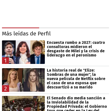
Más leídas de Perfil
Encuesta rumbo a 2027: cuatro
consultoras midieron el
desgaste de Milei y la crisis de
liderazgo en el peronismo
1
La historia real de "Elize:
Sombras de una mujer", la
nueva película de Netflix sobre
el caso de una esposa que
descuartizó a su marido
2
El Senado dio media sanción a
la Inviolabilidad de la
Propiedad Privada: el Gobierno
tuvo que ceder en la Ley del