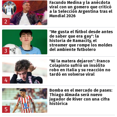
Facundo Medina y la anécdota
viral con un gomero que criticó
a la Selección Argentina tras el
Mundial 2026
2
"Me gusta el fútbol desde antes
de saber que era gay": la
historia de Ramacity, el
streamer que rompe los moldes
del ambiente futbolero
3
"Ni la matera dejaron": Franco
Colapinto sufrió un insólito
robo en Italia y su reacción no
tardó en volverse viral
4
Bomba en el mercado de pases:
Thiago Almada será nuevo
jugador de River con una cifra
histórica
5