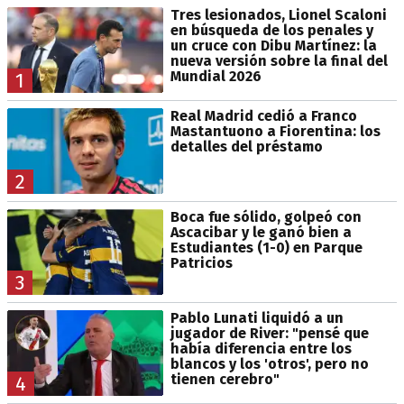
Tres lesionados, Lionel Scaloni
en búsqueda de los penales y
un cruce con Dibu Martínez: la
nueva versión sobre la final del
Mundial 2026
1
Real Madrid cedió a Franco
Mastantuono a Fiorentina: los
detalles del préstamo
2
Boca fue sólido, golpeó con
Ascacibar y le ganó bien a
Estudiantes (1-0) en Parque
Patricios
3
Pablo Lunati liquidó a un
jugador de River: "pensé que
había diferencia entre los
blancos y los 'otros', pero no
tienen cerebro"
4