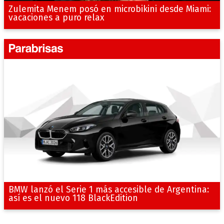
Zulemita Menem posó en microbikini desde Miami:
vacaciones a puro relax
BMW lanzó el Serie 1 más accesible de Argentina:
así es el nuevo 118 BlackEdition