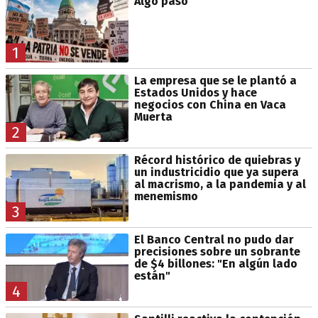
Algo pasó
1
La empresa que se le plantó a
Estados Unidos y hace
negocios con China en Vaca
Muerta
2
Récord histórico de quiebras y
un industricidio que ya supera
al macrismo, a la pandemia y al
menemismo
3
El Banco Central no pudo dar
precisiones sobre un sobrante
de $4 billones: "En algún lado
están"
4