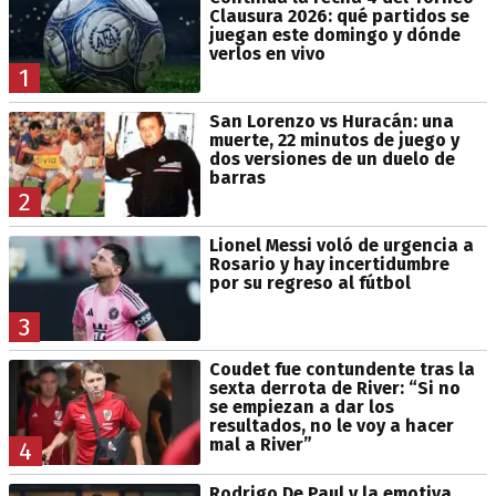
Clausura 2026: qué partidos se
juegan este domingo y dónde
verlos en vivo
1
San Lorenzo vs Huracán: una
muerte, 22 minutos de juego y
dos versiones de un duelo de
barras
2
Lionel Messi voló de urgencia a
Rosario y hay incertidumbre
por su regreso al fútbol
3
Coudet fue contundente tras la
sexta derrota de River: “Si no
se empiezan a dar los
resultados, no le voy a hacer
mal a River”
4
Rodrigo De Paul y la emotiva