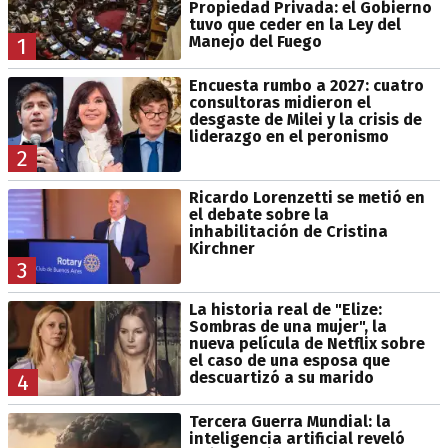
Propiedad Privada: el Gobierno
tuvo que ceder en la Ley del
Manejo del Fuego
1
Encuesta rumbo a 2027: cuatro
consultoras midieron el
desgaste de Milei y la crisis de
liderazgo en el peronismo
2
Ricardo Lorenzetti se metió en
el debate sobre la
inhabilitación de Cristina
Kirchner
3
La historia real de "Elize:
Sombras de una mujer", la
nueva película de Netflix sobre
el caso de una esposa que
descuartizó a su marido
4
Tercera Guerra Mundial: la
inteligencia artificial reveló