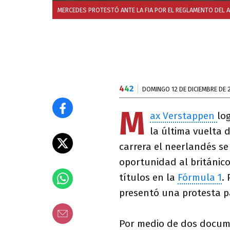
MERCEDES PROTESTÓ ANTE LA FIA POR EL REGLAMENTO DEL 
4
4
2
DOMINGO 12 DE DICIEMBRE DE 
M
ax Verstappen
lo
la última vuelta 
carrera el neerlandés s
oportunidad al británic
títulos en la
Fórmula 1
.
presentó una protesta par
Por medio de dos documen