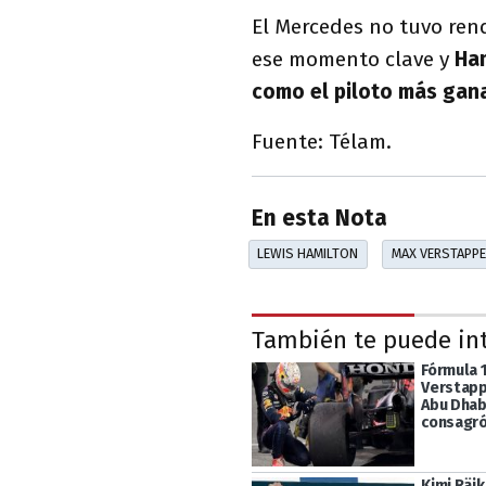
El Mercedes no tuvo rend
ese momento clave y
Ham
como el piloto más ganad
Fuente: Télam.
En esta Nota
LEWIS HAMILTON
MAX VERSTAPP
También te puede in
Fórmula 1
Verstapp
Abu Dhabi
consagr
Kimi Räi