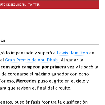
AUTO DE SEGURIDAD.
| TWITTER
2021
gró lo impensado y superó a
Lewis Hamilton
en
del
Gran Premio de Abu Dhabi
. Al ganar la
e
consagró campeón por primera vez
y le sacó la
o de coronarse el máximo ganador con ocho
 Por eso,
Mercedes
puso el grito en el cielo y
a que revisen el final del circuito.
tos, puso énfasis "contra la clasificación