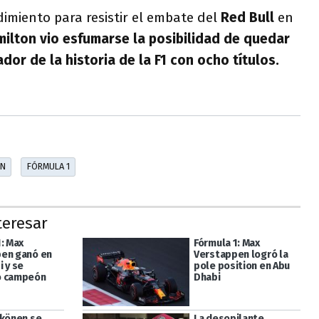
imiento para resistir el embate del
Red Bull
en
ilton vio esfumarse la posibilidad de quedar
or de la historia de la F1 con ocho títulos.
EN
FÓRMULA 1
teresar
: Max
Fórmula 1: Max
en ganó en
Verstappen logró la
 y se
pole position en Abu
ó campeón
Dhabi
kkönen se
La desopilante