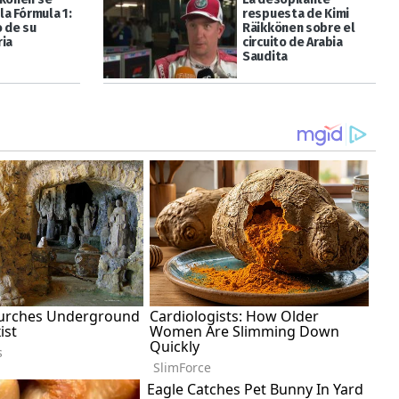
 la Fórmula 1:
respuesta de Kimi
o de su
Räikkönen sobre el
ria
circuito de Arabia
Saudita