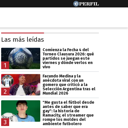
Las más leídas
Comienza la Fecha 4 del
Torneo Clausura 2026: qué
partidos se juegan este
viernes y dónde verlos en
1
vivo
Facundo Medina y la
anécdota viral con un
gomero que criticó a la
Selección Argentina tras el
2
Mundial 2026
"Me gusta el fútbol desde
antes de saber que era
gay": la historia de
Ramacity, el streamer que
rompe los moldes del
3
ambiente futbolero