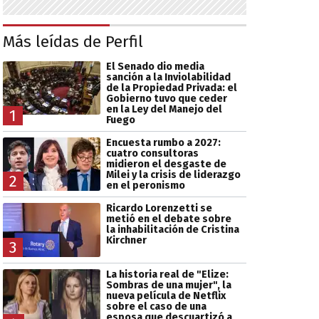
Más leídas de Perfil
El Senado dio media
sanción a la Inviolabilidad
de la Propiedad Privada: el
Gobierno tuvo que ceder
en la Ley del Manejo del
1
Fuego
Encuesta rumbo a 2027:
cuatro consultoras
midieron el desgaste de
Milei y la crisis de liderazgo
2
en el peronismo
Ricardo Lorenzetti se
metió en el debate sobre
la inhabilitación de Cristina
Kirchner
3
La historia real de "Elize:
Sombras de una mujer", la
nueva película de Netflix
sobre el caso de una
esposa que descuartizó a