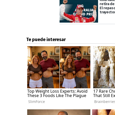
retira de
El repas
trayecto