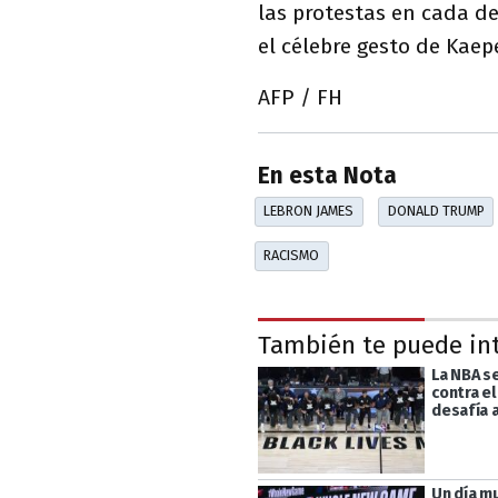
las protestas en cada de
el célebre gesto de Kaep
AFP / FH
En esta Nota
LEBRON JAMES
DONALD TRUMP
RACISMO
También te puede in
La NBA s
contra el
desafía 
Un día m