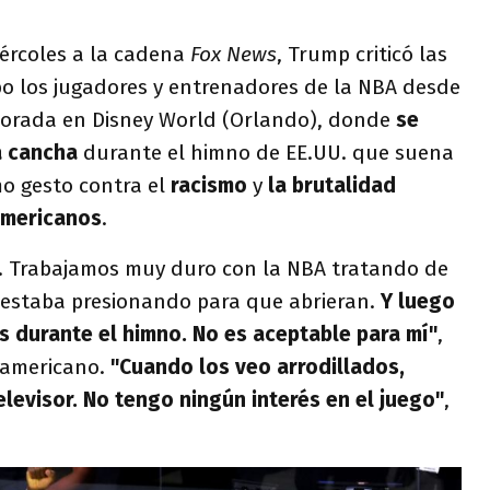
iércoles a la cadena
Fox News
, Trump criticó las
bo los jugadores y entrenadores de la NBA desde
orada en Disney World (Orlando), donde
se
la cancha
durante el himno de EE.UU. que suena
mo gesto contra el
racismo
y
la brutalidad
oamericanos
.
. Trabajamos muy duro con la NBA tratando de
s estaba presionando para que abrieran.
Y luego
s durante el himno. No es aceptable para mí"
,
eamericano.
"Cuando los veo arrodillados,
levisor. No tengo ningún interés en el juego"
,