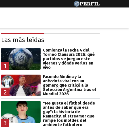
Las más leídas
Comienza la Fecha 4 del
Torneo Clausura 2026: qué
partidos se juegan este
viernes y dónde verlos en
1
vivo
Facundo Medina y la
anécdota viral con un
gomero que criticó a la
Selección Argentina tras el
2
Mundial 2026
"Me gusta el fútbol desde
antes de saber que era
gay": la historia de
Ramacity, el streamer que
rompe los moldes del
3
ambiente futbolero