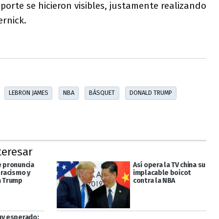
porte se hicieron visibles, justamente realizando
ernick.
LEBRON JAMES
NBA
BÁSQUET
DONALD TRUMP
teresar
e pronuncia
Así opera la TV china su
 racismo y
implacable boicot
a Trump
contra la NBA
uy esperado: