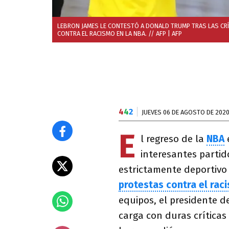
LEBRON JAMES LE CONTESTÓ A DONALD TRUMP TRAS LAS CRÍ
CONTRA EL RACISMO EN LA NBA. // AFP
| AFP
4
4
2
JUEVES 06 DE AGOSTO DE 202
E
l regreso de la
NBA
interesantes partid
estrictamente deportivo y
protestas contra el rac
equipos, el presidente d
carga con duras críticas