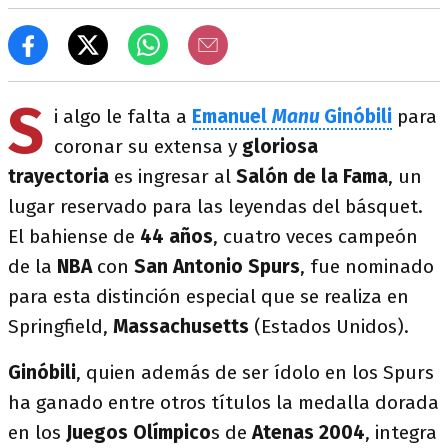
S
i algo le falta a
Emanuel
Manu
Ginóbili
para
coronar su extensa y
gloriosa
trayectoria
es ingresar al
Salón de la Fama
, un
lugar reservado para las leyendas del básquet.
El bahiense de
44 años
, cuatro veces campeón
de la
NBA
con
San Antonio Spurs
,
fue nominado
para esta distinción especial que se realiza en
Springfield,
Massachusetts
(Estados Unidos).
Ginóbili
, quien además de ser ídolo en los Spurs
ha ganado entre otros títulos la medalla dorada
en los
Juegos Olímpico
s de
Atenas 2004
, integra