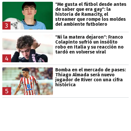
"Me gusta el fútbol desde antes
de saber que era gay": la
historia de Ramacity, el
streamer que rompe los moldes
del ambiente futbolero
3
"Ni la matera dejaron": Franco
Colapinto sufrió un insólito
robo en Italia y su reacción no
tardó en volverse viral
4
Bomba en el mercado de pases:
Thiago Almada será nuevo
jugador de River con una cifra
histórica
5