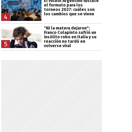
El Fútbol Argentino discute
el formato para los
torneos 2027: cuáles son
los cambios que se viene
4
"Ni la matera dejaron":
Franco Colapinto sufrió un
insólito robo en Italia y su
reacción no tardó en
5
volverse viral