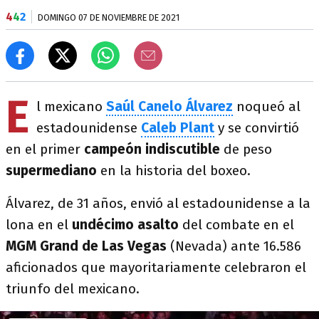
4
4
2
DOMINGO 07 DE NOVIEMBRE DE 2021
E
l mexicano
Saúl Canelo Álvarez
noqueó al
estadounidense
Caleb Plant
y se convirtió
en el primer
campeón indiscutible
de peso
supermediano
en la historia del boxeo.
Álvarez, de 31 años, envió al estadounidense a la
lona en el
undécimo asalto
del combate en el
MGM Grand de Las Vegas
(Nevada) ante 16.586
aficionados que mayoritariamente celebraron el
triunfo del mexicano.