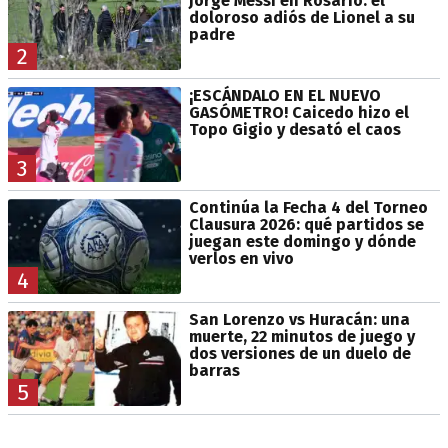
Jorge Messi en Rosario: el
doloroso adiós de Lionel a su
padre
2
¡ESCÁNDALO EN EL NUEVO
GASÓMETRO! Caicedo hizo el
Topo Gigio y desató el caos
3
Continúa la Fecha 4 del Torneo
Clausura 2026: qué partidos se
juegan este domingo y dónde
verlos en vivo
4
San Lorenzo vs Huracán: una
muerte, 22 minutos de juego y
dos versiones de un duelo de
barras
5