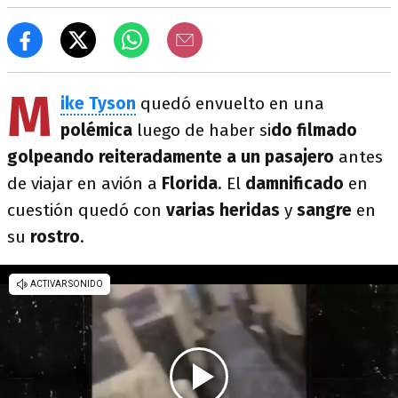
M
ike Tyson
quedó envuelto en una
polémica
luego de haber si
do filmado
golpeando reiteradamente a un pasajero
antes
de viajar en avión a
Florida
. El
damnificado
en
cuestión quedó con
varias heridas
y
sangre
en
su
rostro
.