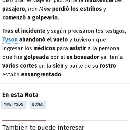
disfrutar el viaje en paz. Ante la
insistencia
del
pasajero
,
Iron Mike
perdió los estribos
y
comenzó a golpearlo
.
Tras el incidente
y según precisaron los testigos,
Tyson
abandonó el vuelo
y tuvieron que
ingresar los
médicos
para
asistir
a la persona
que fue
golpeada
por el
ex boxeador
ya tenía
varios cortes
en la
sien
y parte de su
rostro
estaba
ensangrentado
.
En esta Nota
MIKE TYSON
BOXEO
También te puede interesar