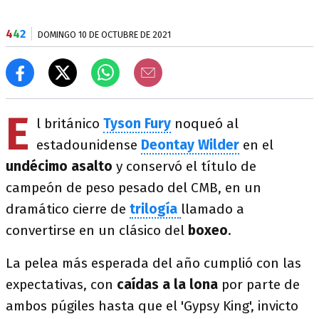
4
4
2
DOMINGO 10 DE OCTUBRE DE 2021
E
l británico
Tyson
Fury
noqueó al
estadounidense
Deontay Wilder
en el
undécimo asalto
y conservó el título de
campeón de peso pesado del CMB, en un
dramático cierre de
trilogía
llamado a
convertirse en un clásico del
boxeo
.
La pelea más esperada del año cumplió con las
expectativas, con
caídas a la lona
por parte de
ambos púgiles hasta que el 'Gypsy King', invicto