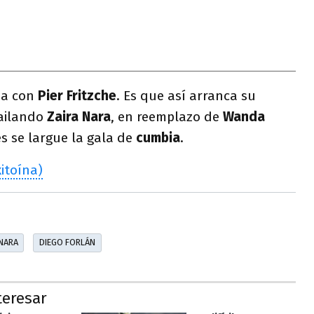
sa con
Pier Fritzche
. Es que así arranca su
ailando
Zaira Nara
, en reemplazo de
Wanda
s se largue la gala de
cumbia
.
itoína)
 NARA
DIEGO FORLÁN
teresar