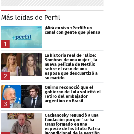
Más leídas de Perfil
¡Mirá en vivo +Perfil!: un
canal con gente que piensa
1
La historia real de "Elize:
Sombras de una mujer", la
nueva película de Netflix
sobre el caso de una
esposa que descuartizó a
2
su marido
Quirno reconoció que el
gobierno de Lula solicitó el
retiro del embajador
argentino en Brasil
3
Cachanosky renunció a una
fundación porque "se ha
transformado en una
especie de Instituto Patria
incondicional de la gestión