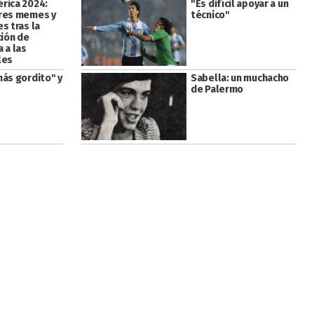
rica 2024:
"Es difícil apoyar a un
res memes y
técnico"
s tras la
ción de
 a las
les
más gordito" y
Sabella: un muchacho
de Palermo