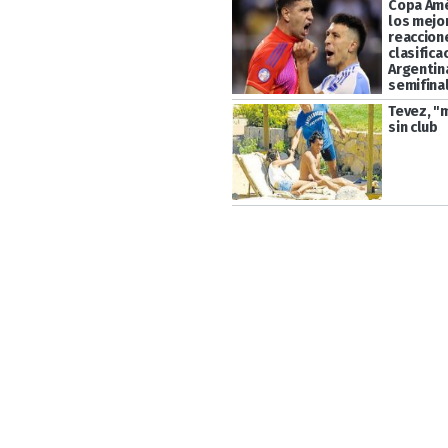
Copa Amé
los mejo
reaccione
clasifica
Argentina
semifina
Tevez, "
sin club