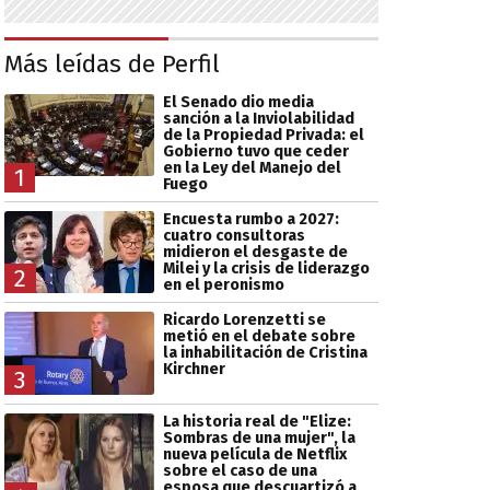
Más leídas de Perfil
El Senado dio media
sanción a la Inviolabilidad
de la Propiedad Privada: el
Gobierno tuvo que ceder
en la Ley del Manejo del
1
Fuego
Encuesta rumbo a 2027:
cuatro consultoras
midieron el desgaste de
Milei y la crisis de liderazgo
2
en el peronismo
Ricardo Lorenzetti se
metió en el debate sobre
la inhabilitación de Cristina
Kirchner
3
La historia real de "Elize:
Sombras de una mujer", la
nueva película de Netflix
sobre el caso de una
esposa que descuartizó a