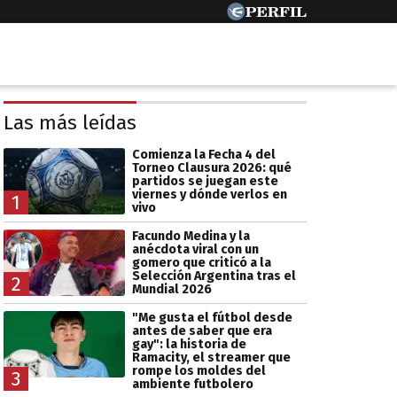
Las más leídas
Comienza la Fecha 4 del
Torneo Clausura 2026: qué
partidos se juegan este
viernes y dónde verlos en
1
vivo
Facundo Medina y la
anécdota viral con un
gomero que criticó a la
Selección Argentina tras el
2
Mundial 2026
"Me gusta el fútbol desde
antes de saber que era
gay": la historia de
Ramacity, el streamer que
rompe los moldes del
3
ambiente futbolero