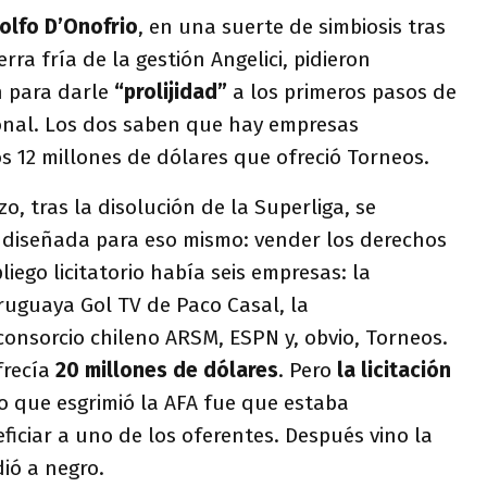
olfo D’Onofrio
, en una suerte de simbiosis tras
rra fría de la gestión Angelici, pidieron
n para darle
“prolijidad”
a los primeros pasos de
ional. Los dos saben que hay empresas
s 12 millones de dólares que ofreció Torneos.
, tras la disolución de la Superliga, se
n diseñada para eso mismo: vender los derechos
liego licitatorio había seis empresas: la
ruguaya Gol TV de Paco Casal, la
onsorcio chileno ARSM, ESPN y, obvio, Torneos.
frecía
20 millones de dólares
. Pero
la licitación
to que esgrimió la AFA fue que estaba
ficiar a uno de los oferentes. Después vino la
ió a negro.