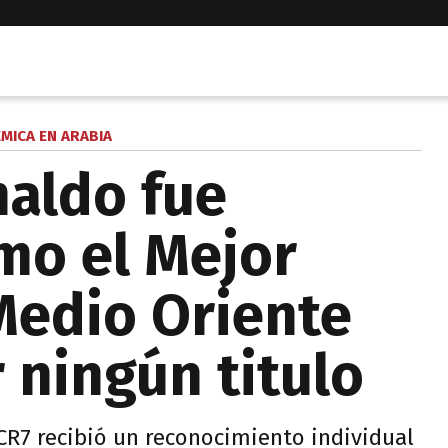
MICA EN ARABIA
naldo fue
mo el Mejor
Medio Oriente
 ningún titulo
CR7 recibió un reconocimiento individual