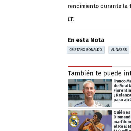
rendimiento durante la
LT.
En esta Nota
CRISTANO RONALDO
AL NASSR
También te puede in
Franco M
de Real 
Fiorentin
¿Relanza
paso atr
Quién es
Diomande
marfileño
el Real 