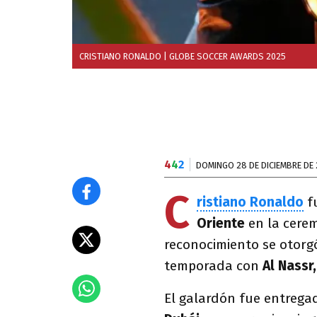
CRISTIANO RONALDO
| GLOBE SOCCER AWARDS 2025
4
4
2
DOMINGO 28 DE DICIEMBRE DE
C
ristiano Ronaldo
f
Oriente
en la cere
reconocimiento se otorg
temporada con
Al Nassr,
El galardón fue entrega