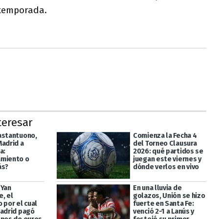
 temporada.
teresar
astantuono,
Comienza la Fecha 4
Madrid a
del Torneo Clausura
a:
2026: qué partidos se
miento o
juegan este viernes y
ás?
dónde verlos en vivo
 Yan
En una lluvia de
, el
golazos, Unión se hizo
 por el cual
fuerte en Santa Fe:
Madrid pagó
venció 2-1 a Lanús y