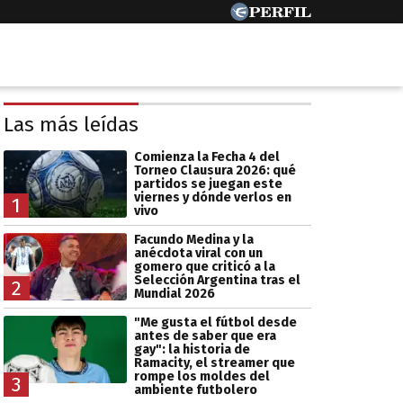
Las más leídas
Comienza la Fecha 4 del
Torneo Clausura 2026: qué
partidos se juegan este
viernes y dónde verlos en
1
vivo
Facundo Medina y la
anécdota viral con un
gomero que criticó a la
Selección Argentina tras el
2
Mundial 2026
"Me gusta el fútbol desde
antes de saber que era
gay": la historia de
Ramacity, el streamer que
rompe los moldes del
3
ambiente futbolero