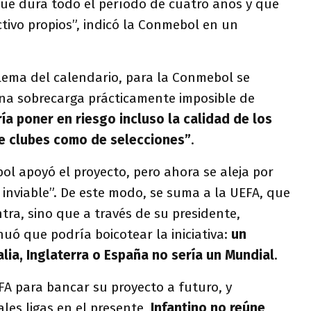
que dura todo el período de cuatro años y que
ctivo propios”, indicó la Conmebol en un
blema del calendario, para la Conmebol se
na sobrecarga prácticamente imposible de
ía poner en riesgo incluso la calidad de los
e clubes como de selecciones”
.
l apoyó el proyecto, pero ahora se aleja por
inviable”. De este modo, se suma a la UEFA, que
tra, sino que a través de su presidente,
inuó que podría boicotear la iniciativa:
un
alia, Inglaterra o España no sería un Mundial
.
FA para bancar su proyecto a futuro, y
les ligas en el presente,
Infantino no reúne