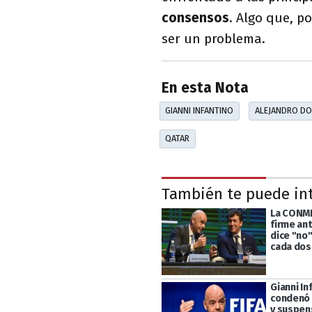
consensos
. Algo que, p
ser un problema.
En esta Nota
GIANNI INFANTINO
ALEJANDRO D
QATAR
También te puede in
La CONM
firme ante
dice "no"
cada dos
Gianni In
condenó 
y suspen