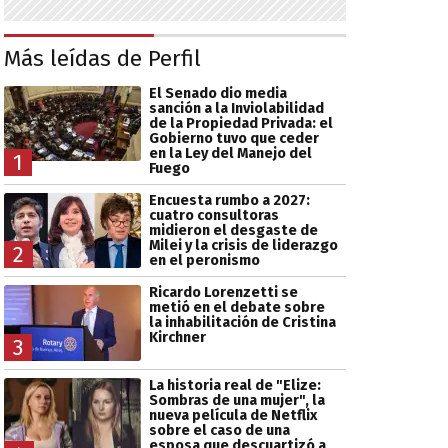
Más leídas de Perfil
El Senado dio media
sanción a la Inviolabilidad
de la Propiedad Privada: el
Gobierno tuvo que ceder
en la Ley del Manejo del
1
Fuego
Encuesta rumbo a 2027:
cuatro consultoras
midieron el desgaste de
Milei y la crisis de liderazgo
2
en el peronismo
Ricardo Lorenzetti se
metió en el debate sobre
la inhabilitación de Cristina
Kirchner
3
La historia real de "Elize:
Sombras de una mujer", la
nueva película de Netflix
sobre el caso de una
esposa que descuartizó a