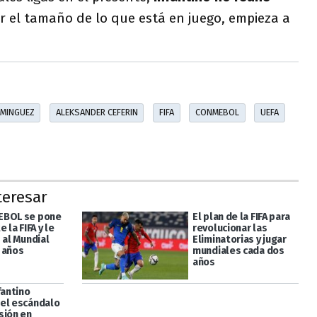
or el tamaño de lo que está en juego, empieza a
OMINGUEZ
ALEKSANDER CEFERIN
FIFA
CONMEBOL
UEFA
teresar
EBOL se pone
El plan de la FIFA para
 la FIFA y le
revolucionar las
 al Mundial
Eliminatorias y jugar
 años
mundiales cada dos
años
fantino
el escándalo
sión en