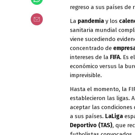
regreso a sus países de r
La
pandemia
y los
calen
sanitaria mundial compli
viene sucediendo eviden
concentrado de
empresa
intereses de la
FIFA
. Es e
económico versus la buro
imprevisible.
Hasta el momento, la FIF
establecieron las ligas. 
aceptar las condiciones 
a sus países.
LaLiga
espa
Deportivo (TAS)
, que rec
futbolistas convocados.