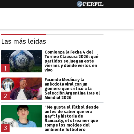
Las más leídas
Comienza la Fecha 4 del
Torneo Clausura 2026: qué
partidos se juegan este
viernes y dónde verlos en
1
vivo
Facundo Medina y la
anécdota viral con un
gomero que criticó a la
Selección Argentina tras el
2
Mundial 2026
"Me gusta el fútbol desde
antes de saber que era
gay": la historia de
Ramacity, el streamer que
rompe los moldes del
3
ambiente futbolero