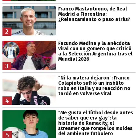
Franco Mastantuono, de Real
Madrid a Fiorentina:
¿Relanzamiento o paso atrás?
2
Facundo Medina y la anécdota
viral con un gomero que criticó
a la Selección Argentina tras el
Mundial 2026
3
"Ni la matera dejaron": Franco
Colapinto sufrió un insólito
robo en Italia y su reacción no
tardó en volverse viral
4
"Me gusta el fútbol desde antes
de saber que era gay": la
historia de Ramacity, el
streamer que rompe los moldes
del ambiente futbolero
5