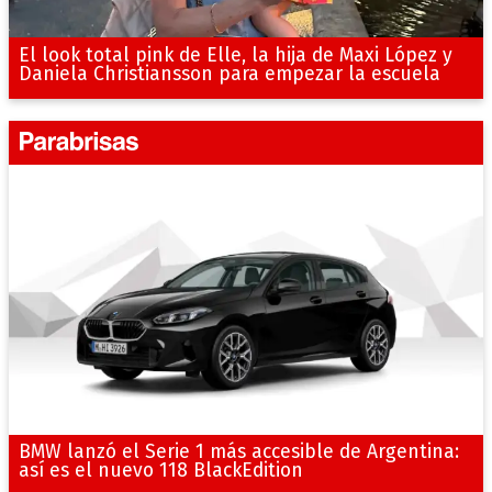
El look total pink de Elle, la hija de Maxi López y
Daniela Christiansson para empezar la escuela
BMW lanzó el Serie 1 más accesible de Argentina:
así es el nuevo 118 BlackEdition