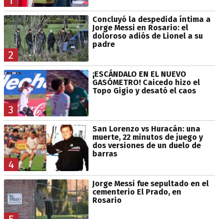
1
Concluyó la despedida íntima a
Jorge Messi en Rosario: el
doloroso adiós de Lionel a su
padre
2
¡ESCÁNDALO EN EL NUEVO
GASÓMETRO! Caicedo hizo el
Topo Gigio y desató el caos
3
San Lorenzo vs Huracán: una
muerte, 22 minutos de juego y
dos versiones de un duelo de
barras
4
Jorge Messi fue sepultado en el
cementerio El Prado, en
Rosario