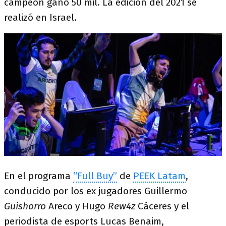
campeón ganó 50 mil. La edición del 2021 se
realizó en Israel.
En el programa
“Full Buy”
de
PEEK Latam
,
conducido por los ex jugadores Guillermo
Guishorro
Areco y Hugo
Rew4z
Cáceres y el
periodista de esports Lucas Benaim,