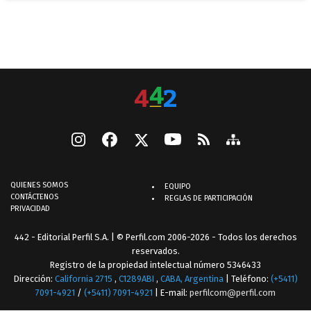
QUIENES SOMOS
EQUIPO
CONTÁCTENOS
REGLAS DE PARTICIPACIÓN
PRIVACIDAD
442 - Editorial Perfil S.A.
| © Perfil.com 2006-2026 - Todos los derechos
reservados.
Registro de la propiedad intelectual número 5346433
Dirección:
California 2715
,
C1289ABI
,
CABA, Argentina
| Teléfono:
(+5411)
7091-4921
/
(+5411) 7091-4921
| E-mail:
perfilcom@perfil.com